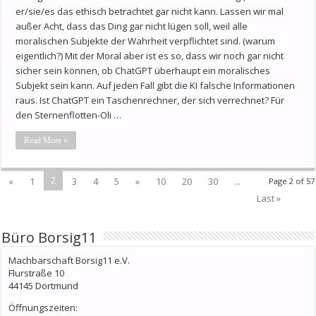
er/sie/es das ethisch betrachtet gar nicht kann. Lassen wir mal
außer Acht, dass das Ding gar nicht lügen soll, weil alle
moralischen Subjekte der Wahrheit verpflichtet sind. (warum
eigentlich?) Mit der Moral aber ist es so, dass wir noch gar nicht
sicher sein können, ob ChatGPT überhaupt ein moralisches
Subjekt sein kann. Auf jeden Fall gibt die KI falsche Informationen
raus. Ist ChatGPT ein Taschenrechner, der sich verrechnet? Für
den Sternenflotten-Oli …
Read More »
2
«
1
3
4
5
»
10
20
30
...
Page 2 of 57
Last »
Büro Borsig11
Machbarschaft Borsig11 e.V.
Flurstraße 10
44145 Dortmund
Öffnungszeiten: