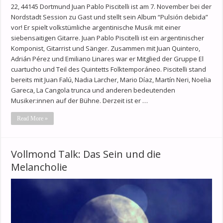
22, 44145 Dortmund Juan Pablo Piscitelli ist am 7. November bei der
Nordstadt Session zu Gast und stellt sein Album “Pulsión debida”
vor! Er spielt volkstümliche argentinische Musik mit einer
siebensaitigen Gitarre. Juan Pablo Piscitelli ist ein argentinischer
Komponist, Gitarrist und Sänger. Zusammen mit Juan Quintero,
Adrián Pérez und Emiliano Linares war er Mitglied der Gruppe El
cuartucho und Teil des Quintetts Folktemporáneo. Piscitelli stand
bereits mit Juan Falú, Nadia Larcher, Mario Díaz, Martín Neri, Noelia
Gareca, La Cangola trunca und anderen bedeutenden
Musiker:innen auf der Bühne. Derzeit ist er …
Read More »
Vollmond Talk: Das Sein und die
Melancholie