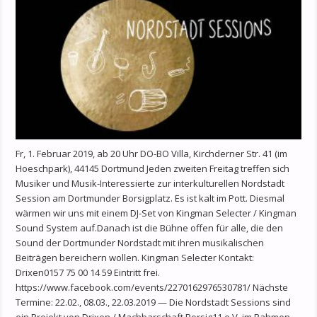
Fr, 1. Februar 2019, ab 20 Uhr DO-BO Villa, Kirchderner Str. 41 (im
Hoeschpark), 44145 Dortmund Jeden zweiten Freitag treffen sich
Musiker und Musik-Interessierte zur interkulturellen Nordstadt
Session am Dortmunder Borsigplatz. Es ist kalt im Pott. Diesmal
wärmen wir uns mit einem DJ-Set von Kingman Selecter / Kingman
Sound System auf.Danach ist die Bühne offen für alle, die den
Sound der Dortmunder Nordstadt mit ihren musikalischen
Beiträgen bereichern wollen. Kingman Selecter Kontakt:
Drixen0157 75 00 14 59 Eintritt frei.
https://www.facebook.com/events/2270162976530781/ Nächste
Termine: 22.02., 08.03., 22.03.2019 — Die Nordstadt Sessions sind
ein Projekt von Drixen / Machbarschaft Borsig11 e.V. im Rahmen …