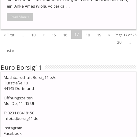
ein! Anke Ames (viola, voice) Kai …
Read More »
17
« First
...
10
«
15
16
18
19
»
Page 17 of 25
20
...
Last »
Büro Borsig11
Machbarschaft Borsig11 e.V.
Flurstraße 10
44145 Dortmund
Öffnungszeiten:
Mo–Do, 11–15 Uhr
T: 0231 80418150
info(at)borsig11.de
Instagram
Facebook