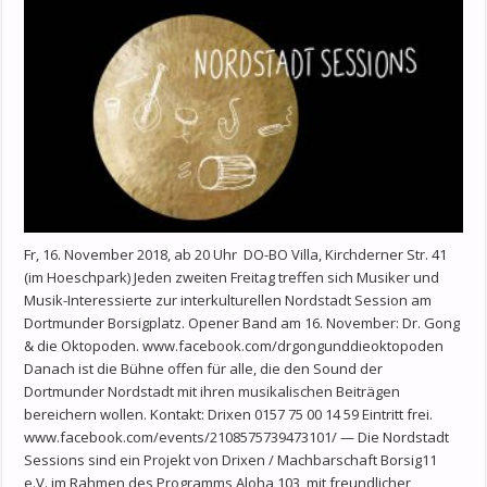
Fr, 16. November 2018, ab 20 Uhr DO-BO Villa, Kirchderner Str. 41
(im Hoeschpark) Jeden zweiten Freitag treffen sich Musiker und
Musik-Interessierte zur interkulturellen Nordstadt Session am
Dortmunder Borsigplatz. Opener Band am 16. November: Dr. Gong
& die Oktopoden. www.facebook.com/drgongunddieoktopoden
Danach ist die Bühne offen für alle, die den Sound der
Dortmunder Nordstadt mit ihren musikalischen Beiträgen
bereichern wollen. Kontakt: Drixen 0157 75 00 14 59 Eintritt frei.
www.facebook.com/events/2108575739473101/ — Die Nordstadt
Sessions sind ein Projekt von Drixen / Machbarschaft Borsig11
e.V. im Rahmen des Programms Aloha 103, mit freundlicher