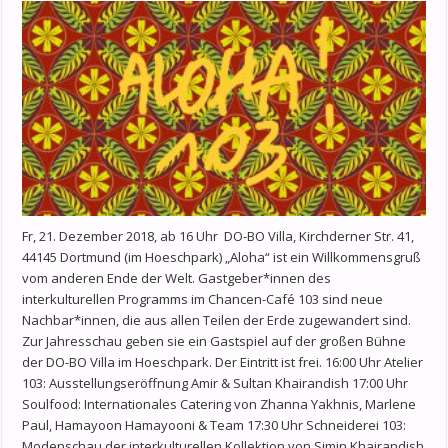
Fr, 21. Dezember 2018, ab 16 Uhr DO-BO Villa, Kirchderner Str. 41,
44145 Dortmund (im Hoeschpark) „Aloha“ ist ein Willkommensgruß
vom anderen Ende der Welt. Gastgeber*innen des
interkulturellen Programms im Chancen-Café 103 sind neue
Nachbar*innen, die aus allen Teilen der Erde zugewandert sind.
Zur Jahresschau geben sie ein Gastspiel auf der großen Bühne
der DO-BO Villa im Hoeschpark. Der Eintritt ist frei. 16:00 Uhr Atelier
103: Ausstellungseröffnung Amir & Sultan Khairandish 17:00 Uhr
Soulfood: Internationales Catering von Zhanna Yakhnis, Marlene
Paul, Hamayoon Hamayooni & Team 17:30 Uhr Schneiderei 103:
Modenschau der interkulturellen Kollektion von Simin Khairandish