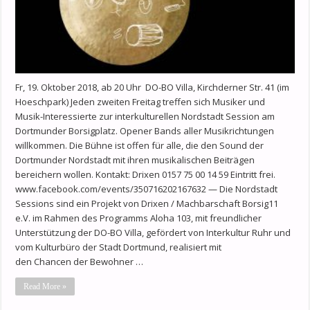
Fr, 19. Oktober 2018, ab 20 Uhr DO-BO Villa, Kirchderner Str. 41 (im
Hoeschpark) Jeden zweiten Freitag treffen sich Musiker und
Musik-Interessierte zur interkulturellen Nordstadt Session am
Dortmunder Borsigplatz. Opener Bands aller Musikrichtungen
willkommen. Die Bühne ist offen für alle, die den Sound der
Dortmunder Nordstadt mit ihren musikalischen Beiträgen
bereichern wollen. Kontakt: Drixen 0157 75 00 14 59 Eintritt frei.
www.facebook.com/events/350716202167632 — Die Nordstadt
Sessions sind ein Projekt von Drixen / Machbarschaft Borsig11
e.V. im Rahmen des Programms Aloha 103, mit freundlicher
Unterstützung der DO-BO Villa, gefördert von Interkultur Ruhr und
vom Kulturbüro der Stadt Dortmund, realisiert mit
den Chancen der Bewohner …
Read More »