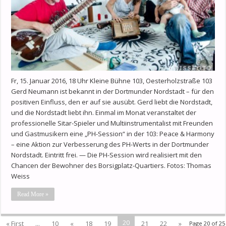
Fr, 15. Januar 2016, 18 Uhr Kleine Bühne 103, Oesterholzstraße 103
Gerd Neumann ist bekannt in der Dortmunder Nordstadt – für den
positiven Einfluss, den er auf sie ausübt. Gerd liebt die Nordstadt,
und die Nordstadt liebt ihn. Einmal im Monat veranstaltet der
professionelle Sitar-Spieler und Multiinstrumentalist mit Freunden
und Gastmusikern eine „PH-Session“ in der 103: Peace & Harmony
– eine Aktion zur Verbesserung des PH-Werts in der Dortmunder
Nordstadt. Eintritt frei. — Die PH-Session wird realisiert mit den
Chancen der Bewohner des Borsigplatz-Quartiers. Fotos: Thomas
Weiss
Read More »
20
« First
...
10
«
18
19
21
22
»
Page 20 of 25