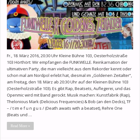
Fr., 18. März 2016, 20:30 Uhr Kleine Bühne 103, Oesterholzstraße
103 Hörthört: Wir empfangen die FUNKWELLE. Reinkarnation der
ultimativen Party, die man vielleicht aus dem Rekorder kennt oder
schon mal am Nordpol erlebt hat, diesmal im „Goldenen Zeitalter“,
am Freitag, den 18. März ab 20:30 Uhr auf der Kleinen Bühne 103
(Oesterholzstraße 103). Es gibt Rap, Beatsets, Auflegerei, und das
Openmic wird mit Band gerockt. Musik machen: Kunstfabrik (Rap),
Thelonious Mark (Delicious Frequencies) & Bob (an den Decks), TF
– / t im e f u n g u s / (Death awaits with a beatset), Rehre One
(Beats und …
Read More »