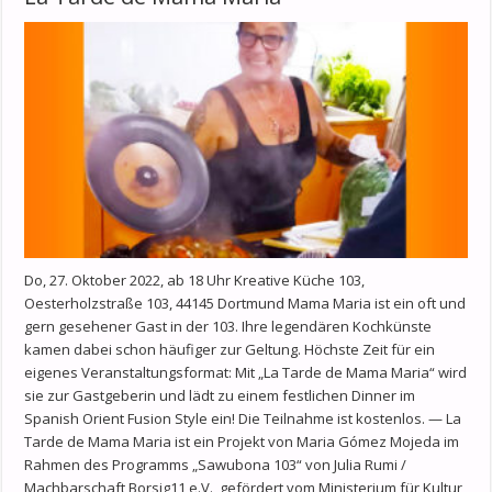
Do, 27. Oktober 2022, ab 18 Uhr Kreative Küche 103,
Oesterholzstraße 103, 44145 Dortmund Mama Maria ist ein oft und
gern gesehener Gast in der 103. Ihre legendären Kochkünste
kamen dabei schon häufiger zur Geltung. Höchste Zeit für ein
eigenes Veranstaltungsformat: Mit „La Tarde de Mama Maria“ wird
sie zur Gastgeberin und lädt zu einem festlichen Dinner im
Spanish Orient Fusion Style ein! Die Teilnahme ist kostenlos. — La
Tarde de Mama Maria ist ein Projekt von Maria Gómez Mojeda im
Rahmen des Programms „Sawubona 103“ von Julia Rumi /
Machbarschaft Borsig11 e.V., gefördert vom Ministerium für Kultur