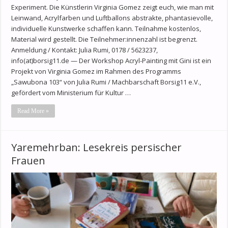
Experiment. Die Künstlerin Virginia Gomez zeigt euch, wie man mit
Leinwand, Acrylfarben und Luftballons abstrakte, phantasievolle,
individuelle Kunstwerke schaffen kann. Teilnahme kostenlos,
Material wird gestellt. Die Teilnehmer:innenzahl ist begrenzt.
Anmeldung / Kontakt: Julia Rumi, 0178 / 5623237,
info(at)borsig11.de — Der Workshop Acryl-Painting mit Gini ist ein
Projekt von Virginia Gomez im Rahmen des Programms
„Sawubona 103“ von Julia Rumi / Machbarschaft Borsig11 e.V.,
gefördert vom Ministerium für Kultur …
Read More »
Yaremehrban: Lesekreis persischer
Frauen