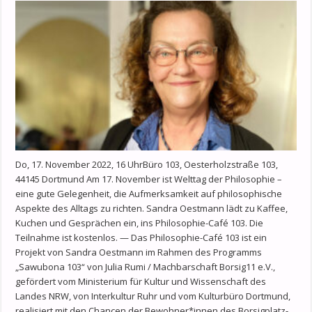
Do, 17. November 2022, 16 UhrBüro 103, Oesterholzstraße 103,
44145 Dortmund Am 17. November ist Welttag der Philosophie –
eine gute Gelegenheit, die Aufmerksamkeit auf philosophische
Aspekte des Alltags zu richten. Sandra Oestmann lädt zu Kaffee,
Kuchen und Gesprächen ein, ins Philosophie-Café 103. Die
Teilnahme ist kostenlos. — Das Philosophie-Café 103 ist ein
Projekt von Sandra Oestmann im Rahmen des Programms
„Sawubona 103“ von Julia Rumi / Machbarschaft Borsig11 e.V.,
gefördert vom Ministerium für Kultur und Wissenschaft des
Landes NRW, von Interkultur Ruhr und vom Kulturbüro Dortmund,
realisiert mit den Chancen der Bewohner*innen des Borsigplatz-