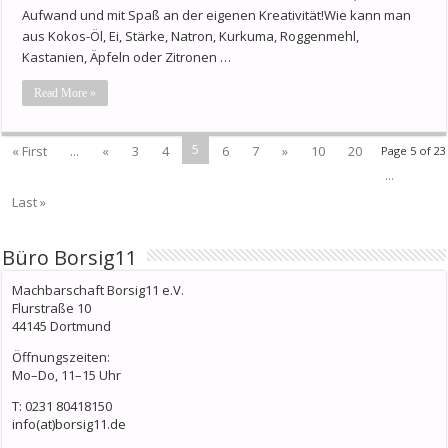
Aufwand und mit Spaß an der eigenen Kreativität!Wie kann man
aus Kokos-Öl, Ei, Stärke, Natron, Kurkuma, Roggenmehl,
Kastanien, Äpfeln oder Zitronen …
Read More »
5
« First
...
«
3
4
6
7
»
10
20
Page 5 of 23
...
Last »
Büro Borsig11
Machbarschaft Borsig11 e.V.
Flurstraße 10
44145 Dortmund
Öffnungszeiten:
Mo–Do, 11–15 Uhr
T: 0231 80418150
info(at)borsig11.de