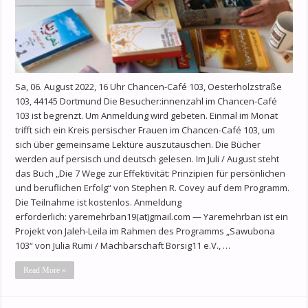
Sa, 06. August 2022, 16 Uhr Chancen-Café 103, Oesterholzstraße
103, 44145 Dortmund Die Besucher:innenzahl im Chancen-Café
103 ist begrenzt. Um Anmeldung wird gebeten. Einmal im Monat
trifft sich ein Kreis persischer Frauen im Chancen-Café 103, um
sich über gemeinsame Lektüre auszutauschen. Die Bücher
werden auf persisch und deutsch gelesen. Im Juli / August steht
das Buch „Die 7 Wege zur Effektivität: Prinzipien für persönlichen
und beruflichen Erfolg“ von Stephen R. Covey auf dem Programm.
Die Teilnahme ist kostenlos. Anmeldung
erforderlich: yaremehrban19(at)gmail.com — Yaremehrban ist ein
Projekt von Jaleh-Leila im Rahmen des Programms „Sawubona
103“ von Julia Rumi / Machbarschaft Borsig11 e.V., …
Read More »