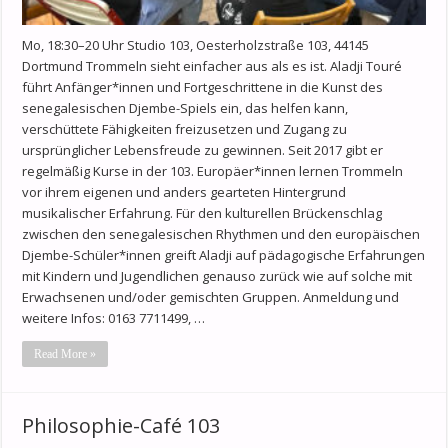
Mo, 18:30–20 Uhr Studio 103, Oesterholzstraße 103, 44145
Dortmund Trommeln sieht einfacher aus als es ist. Aladji Touré
führt Anfänger*innen und Fortgeschrittene in die Kunst des
senegalesischen Djembe-Spiels ein, das helfen kann,
verschüttete Fähigkeiten freizusetzen und Zugang zu
ursprünglicher Lebensfreude zu gewinnen. Seit 2017 gibt er
regelmäßig Kurse in der 103. Europäer*innen lernen Trommeln
vor ihrem eigenen und anders gearteten Hintergrund
musikalischer Erfahrung. Für den kulturellen Brückenschlag
zwischen den senegalesischen Rhythmen und den europäischen
Djembe-Schüler*innen greift Aladji auf pädagogische Erfahrungen
mit Kindern und Jugendlichen genauso zurück wie auf solche mit
Erwachsenen und/oder gemischten Gruppen. Anmeldung und
weitere Infos: 0163 7711499, …
Read More »
Philosophie-Café 103