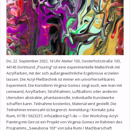
Do, 22. September 2022, 16 Uhr Atelier 103, Oesterholzstraße 103,
44145 Dortmund „Pouring“ ist eine experimentelle Maltechnik mit
Acrylfarben, mit der sich außergewöhnliche Ergebnisse erzielen
lassen. Die Acryl-Fließtechnik ist immer ein unvorhersehbares
Experiment. Die Künstlerin Virginia Gomez zeigt euch, wie man mit
Leinwand, Acrylfarben, Strohhalmen, Luftballons oder anderen
Utensilien abstrakte, phantasievolle, individuelle Kunstwerke
schaffen kann. Teilnahme kostenlos, Material wird gestellt. Die
Teilnehmer:innenzahl ist begrenzt. Anmeldung / Kontakt: Julia
Rumi, 0178 / 5623237, info(at)borsig11.de — Der Workshop Acryl-
Painting mit Gini ist ein Projekt von Virginia Gomez im Rahmen des
Programms „Sawubona 103“ von Julia Rumi / Machbarschaft