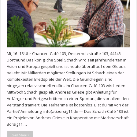
Mi, 16–18 Uhr Chancen-Café 103, Oesterholzstraße 103, 44145
Dortmund Das königliche Spiel Schach wird seit Jahrhunderten in
Asien und Europa gespielt und ist heute überall auf dem Globus
beliebt. Mit Milliarden möglicher Stellungen ist Schach eines der
komplexesten Brettspiele der Welt. Die Grundregeln sind
hingegen relativ schnell erklärt. Im Chancen-Café 103 wird jeden
Mittwoch Schach gespielt. Andreas Griese gibt Anleitung für
Anfänger und Fortgeschrittene in einer Sportart, die vor allem den
Verstand trainiert. Die Teilnahme ist kostenlos. Bist du mit von der
Partie? Anmeldung: info(at)borsig11.de — Das Schach-Café 103 ist
ein Projekt von Andreas Griese in Kooperation mit Machbarschaft
Borsig11 …
Read More »