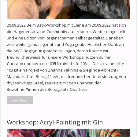
20.09.2022 Beim Batik-Workshop mit Elena am 20.09.2022 hat sich
die Hagener Ukraine-Community auf trüberes Wetter eingestellt
und eine Edition von Regenschirmen selbst gestaltet. Daneben
wird weiter gemalt, genäht und Yoga geübt. Herzlichen Dank an
die AWO Begegnungsstätte in Hagen, deren Räume wir
freundlicherweise für unsere Workshops nutzen dürfen!
Ласкаво просимо на 103!Ukraine-Hilfe 103 — Die Ukraine-Hilfe
103 ist ein Projekt von Zhanna Yakhnis & Sieglinde Albrecht /
Machbarschaft Borsig11 e.V., mit freundlicher Unterstützung von
thyssenkrupp Steel, realisiert mit den Chancen der
Bewohner*innen des Borsigplatz-Quartiers.
Read More »
Workshop: Acryl-Painting mit Gini