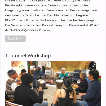
Donnerstag um 15 Uhr (und nach Vereinbarung). Die mobile
Beratung hilft neuen Nachbar*innen, sich in ungewohnter
Umgebung zurechtzufinden. Ferey kann bei Übersetzungen aus
dem oder ins Persische oder Paschto helfen und begleitet
Klient*innen z.B. bei der Wohnungssuche oder bei Amtsgängen.
Der Service ist kostenlos. Kontakt: Fereydun KohestaniTel.: 0176 /
42032437 info(at)borsig11.de — …
Read More »
Trommel-Workshop