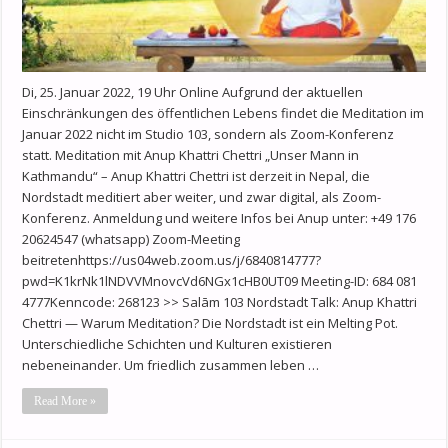
Di, 25. Januar 2022, 19 Uhr Online Aufgrund der aktuellen
Einschränkungen des öffentlichen Lebens findet die Meditation im
Januar 2022 nicht im Studio 103, sondern als Zoom-Konferenz
statt. Meditation mit Anup Khattri Chettri „Unser Mann in
Kathmandu“ – Anup Khattri Chettri ist derzeit in Nepal, die
Nordstadt meditiert aber weiter, und zwar digital, als Zoom-
Konferenz. Anmeldung und weitere Infos bei Anup unter: +49 176
20624547 (whatsapp) Zoom-Meeting
beitretenhttps://us04web.zoom.us/j/6840814777?
pwd=K1krNk1lNDVVMnovcVd6NGx1cHB0UT09 Meeting-ID: 684 081
4777Kenncode: 268123 >> Salām 103 Nordstadt Talk: Anup Khattri
Chettri — Warum Meditation? Die Nordstadt ist ein Melting Pot.
Unterschiedliche Schichten und Kulturen existieren
nebeneinander. Um friedlich zusammen leben …
Read More »