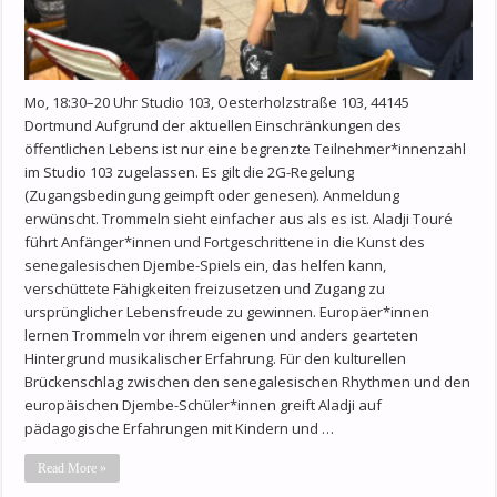
Mo, 18:30–20 Uhr Studio 103, Oesterholzstraße 103, 44145
Dortmund Aufgrund der aktuellen Einschränkungen des
öffentlichen Lebens ist nur eine begrenzte Teilnehmer*innenzahl
im Studio 103 zugelassen. Es gilt die 2G-Regelung
(Zugangsbedingung geimpft oder genesen). Anmeldung
erwünscht. Trommeln sieht einfacher aus als es ist. Aladji Touré
führt Anfänger*innen und Fortgeschrittene in die Kunst des
senegalesischen Djembe-Spiels ein, das helfen kann,
verschüttete Fähigkeiten freizusetzen und Zugang zu
ursprünglicher Lebensfreude zu gewinnen. Europäer*innen
lernen Trommeln vor ihrem eigenen und anders gearteten
Hintergrund musikalischer Erfahrung. Für den kulturellen
Brückenschlag zwischen den senegalesischen Rhythmen und den
europäischen Djembe-Schüler*innen greift Aladji auf
pädagogische Erfahrungen mit Kindern und …
Read More »