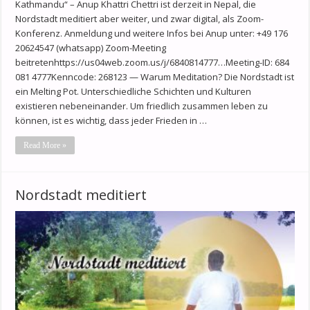
Kathmandu“ – Anup Khattri Chettri ist derzeit in Nepal, die
Nordstadt meditiert aber weiter, und zwar digital, als Zoom-
Konferenz. Anmeldung und weitere Infos bei Anup unter: +49 176
20624547 (whatsapp) Zoom-Meeting
beitretenhttps://us04web.zoom.us/j/6840814777…Meeting-ID: 684
081 4777Kenncode: 268123 — Warum Meditation? Die Nordstadt ist
ein Melting Pot. Unterschiedliche Schichten und Kulturen
existieren nebeneinander. Um friedlich zusammen leben zu
können, ist es wichtig, dass jeder Frieden in …
Read More »
Nordstadt meditiert