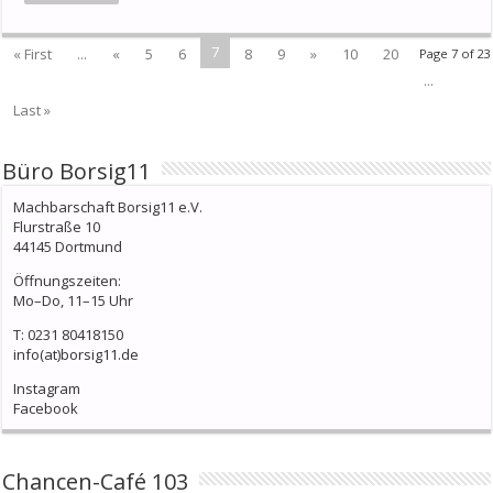
7
« First
...
«
5
6
8
9
»
10
20
Page 7 of 23
...
Last »
Büro Borsig11
Machbarschaft Borsig11 e.V.
Flurstraße 10
44145 Dortmund
Öffnungszeiten:
Mo–Do, 11–15 Uhr
T: 0231 80418150
info(at)borsig11.de
Instagram
Facebook
Chancen-Café 103