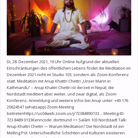
Di, 28. Dezember 2021, 19 Uhr Online Aufgrund der aktuellen
Einschränkungen des öffentlichen Lebens findet die Meditation im
Dezember 2021 nicht im Studio 103, sondern als Zoom-Konferenz
statt. Meditation mit Anup Khattri Chettri „Unser Mann in
Kathmandu“ – Anup Khattri Chettri ist derzeit in Nepal, die
Nordstadt meditiert aber weiter, und zwar digital, als Zoom-
Konferenz. Anmeldung und weitere Infos bei Anup unter: +49 176
20624547 (whatsapp) Zoom-Meeting
beitretenhttps://us04web.zoom.us/j/72384890133… Meeting-ID:
723 8489 0133Kenncode: dortmund >> Salām 103 Nordstadt Talk:
Anup Khattri Chettri — Warum Meditation? Die Nordstadt ist ein
Melting Pot. Unterschiedliche Schichten und Kulturen existieren