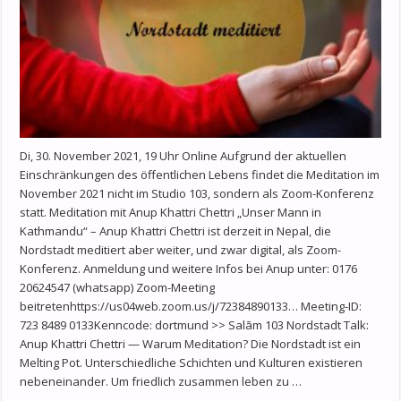
Di, 30. November 2021, 19 Uhr Online Aufgrund der aktuellen
Einschränkungen des öffentlichen Lebens findet die Meditation im
November 2021 nicht im Studio 103, sondern als Zoom-Konferenz
statt. Meditation mit Anup Khattri Chettri „Unser Mann in
Kathmandu“ – Anup Khattri Chettri ist derzeit in Nepal, die
Nordstadt meditiert aber weiter, und zwar digital, als Zoom-
Konferenz. Anmeldung und weitere Infos bei Anup unter: 0176
20624547 (whatsapp) Zoom-Meeting
beitretenhttps://us04web.zoom.us/j/72384890133… Meeting-ID:
723 8489 0133Kenncode: dortmund >> Salām 103 Nordstadt Talk:
Anup Khattri Chettri — Warum Meditation? Die Nordstadt ist ein
Melting Pot. Unterschiedliche Schichten und Kulturen existieren
nebeneinander. Um friedlich zusammen leben zu …